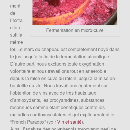
ment
de
l’extra
ction
Fermentation en micro-cuve
suit la
même
loi. Le marc du chapeau est complètement noyé dans
le jus jusqu’à la fin de la fermentation alcoolique.
D’autre part, nous excluons toute oxygénation
volontaire et nous travaillons tout en anaérobie
depuis la mise en cuve du raisin jusqu’à la mise en
bouteille du vin. Nous travaillons également sur
l’obtention de vins avec de très hauts taux
d’antioxydants, les procyanidines, substances
reconnues comme étant bénéfiques contre les
maladies cardiovasculaires et qui expliqueraient le
“French Paradox” (voir
Vin et santé
).
Ainsi, l’analyse des polyphénols (procyanidines) de