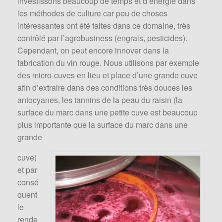
investissons beaucoup de temps et d’énergie dans
les méthodes de culture car peu de choses
intéressantes ont été faites dans ce domaine, très
contrôlé par l’agrobusiness (engrais, pesticides).
Cependant, on peut encore innover dans la
fabrication du vin rouge. Nous utilisons par exemple
des micro-cuves en lieu et place d’une grande cuve
afin d’extraire dans des conditions très douces les
antocyanes, les tannins de la peau du raisin (la
surface du marc dans une petite cuve est beaucoup
plus importante que la surface du marc dans une
grande
cuve)
et par
consé
quent
le
rende