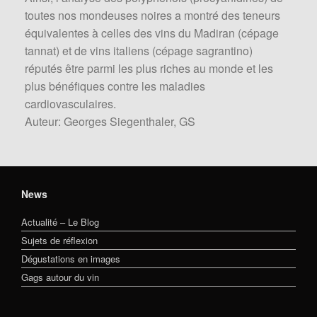
toutes nos mondeuses noires a montré des teneurs
équivalentes à celles des vins du Madiran (cépage
tannat) et de vins italiens (cépage sagrantino)
réputés être parmi les plus riches au monde et les
plus bénéfiques contre les maladies
cardiovasculaires.
Auteur: Georges Siegenthaler, GS
News
Actualité – Le Blog
Sujets de réflexion
Dégustations en images
Gags autour du vin